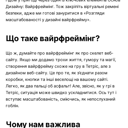
Дизайну: Вайрфреймінг. Тож закріпіть віртуальні ремені
безпеки, адже ми готові зануритися в «Розгляди
масштабованості у дизайні вайрфрейму».
Що таке вайрфреймінг?
Що ж, думайте про вайрфреймінг як про скелет веб-
сайту. Якщо ми додамо трохи життя, гумору та магії,
створення вайрфрейму схоже на гру в Тетріс, але з
дизайном веб-сайту. Це про те, як з’єднати разом
коробки, кнопки та інші веселощі на вашому сайті.
Легко, як два пальці об асфальт! Але, звісно, як у грі в
Тетріс, ситуація може швидко ускладнитися. Ось тут і
вступає масштабованість, сміючись, як непослуханий
гоблін.
Чому нам важлива