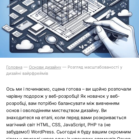
Головна
—
Основи дизайну
—
Розгляд масштабованості у
дизайні вайрфреймів
Ось ми і починаємо, сцена готова – ви щойно розпочали
чарівну подорож у веб-розробці! Як новачок у веб-
розробці, вам потрібно балансувати між вивченням
основ і оволодінням мистецтвом дизайну. Ви
знаходитеся на етапі, коли перед вами розкривається
магічний світ HTML, CSS, JavaScript, PHP та (не
забудемо!) WordPress. Сьогодні я буду вашим скромним
гідом у пригоді через один із ключових елементів Основ