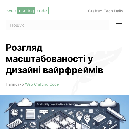
Crafted Tech Daily
Розгляд
масштабованості у
дизайні вайрфреймів
Читати повністю
Написано
Web Crafting Code