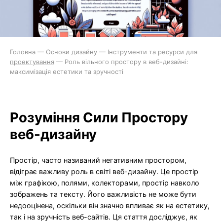
Головна
—
Основи дизайну
—
Інструменти та ресурси для
проектування
—
Роль вільного простору в веб-дизайні:
максимізація естетики та зручності
Розуміння Сили Простору
веб-дизайну
Простір, часто називаний негативним простором,
відіграє важливу роль в світі веб-дизайну. Це простір
між графікою, полями, колекторами, простір навколо
зображень та тексту. Його важливість не може бути
недооцінена, оскільки він значно впливає як на естетику,
так і на зручність веб-сайтів. Ця стаття досліджує, як