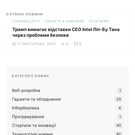
ОСТАННІ НОВИНИ
CYBERSECURITY
GADGETS & HARDWARE
TECH NEWS
Трамп вимагає відставки CEO Intel Ліп-Бу Тана
через проблеми безпеки
17 ЛИСТОПАДА, 2025
0
0
КАТЕГОРІЇ НОВИН
Веб-розробка
1
Гаджети та обладнання
23
Кібербезпека
4
Програмування
1
Стартапи та інновації
43
Технологічні новини
92