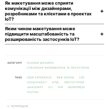
Як макетування може сприяти
комунікації між дизайнерами,
розробниками та клієнтами в проектах
IoT?
Яким чином макетування може
підвищити масштабованість та
розширюваність застосунків IoT?
КАТЕГОРІЇ
ОСНОВИ ДИЗАЙНУ
СТВОРЕННЯ ФРЕЙМВОРКІВ ТА ПРОТОТИПІВ
TAGS
USER EXPERIENCE
WEB DESIGN
CSS
CONSISTENCY
HTML
PROTOTYPING
JAVASCRIPT
IOT
PHP
WORDPRESS
TESTING
ПОПЕРЕДНЯ