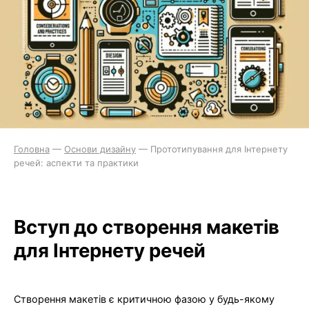
Головна
—
Основи дизайну
—
Прототипування для Інтернету
речей: аспекти та практики
Вступ до створення макетів
для Інтернету речей
Створення макетів є критичною фазою у будь-якому