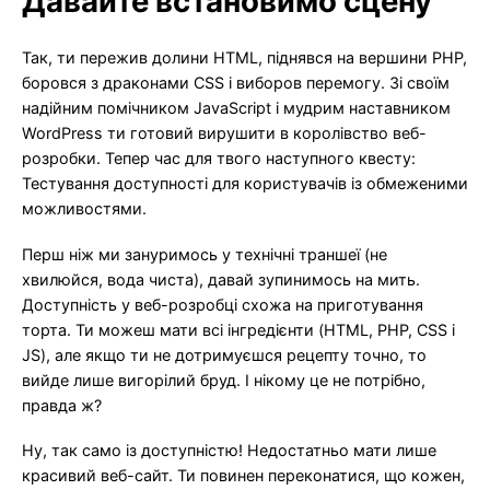
Давайте встановимо сцену
Так, ти пережив долини HTML, піднявся на вершини PHP,
боровся з драконами CSS і виборов перемогу. Зі своїм
надійним помічником JavaScript і мудрим наставником
WordPress ти готовий вирушити в королівство веб-
розробки. Тепер час для твого наступного квесту:
Тестування доступності для користувачів із обмеженими
можливостями.
Перш ніж ми зануримось у технічні траншеї (не
хвилюйся, вода чиста), давай зупинимось на мить.
Доступність у веб-розробці схожа на приготування
торта. Ти можеш мати всі інгредієнти (HTML, PHP, CSS і
JS), але якщо ти не дотримуєшся рецепту точно, то
вийде лише вигорілий бруд. І нікому це не потрібно,
правда ж?
Ну, так само із доступністю! Недостатньо мати лише
красивий веб-сайт. Ти повинен переконатися, що кожен,