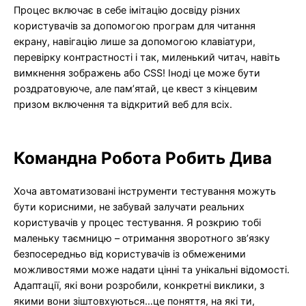
Процес включає в себе імітацію досвіду різних
користувачів за допомогою програм для читання
екрану, навігацію лише за допомогою клавіатури,
перевірку контрастності і так, миленький читач, навіть
вимкнення зображень або CSS! Іноді це може бути
роздратовуюче, але пам’ятай, це квест з кінцевим
призом включення та відкритий веб для всіх.
Командна Робота Робить Дива
Хоча автоматизовані інструменти тестування можуть
бути корисними, не забувай залучати реальних
користувачів у процес тестування. Я розкрию тобі
маленьку таємницю – отримання зворотного зв’язку
безпосередньо від користувачів із обмеженими
можливостями може надати цінні та унікальні відомості.
Адаптації, які вони розробили, конкретні виклики, з
якими вони зіштовхуються…це поняття, на які ти,