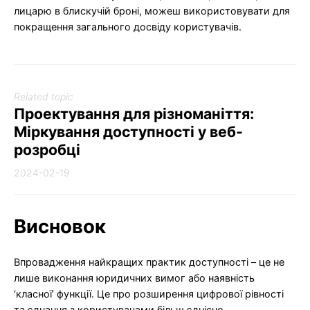
лицарю в блискучій броні, можеш використовувати для
покращення загального досвіду користувачів.
Related topic
Проектування для різноманіття:
Міркування доступності у веб-
розробці
2024-02-19
Висновок
Впровадження найкращих практик доступності – це не
лише виконання юридичних вимог або наявність
‘класної’ функції. Це про розширення цифрової рівності
та єднання з користувачами більш єднісно.