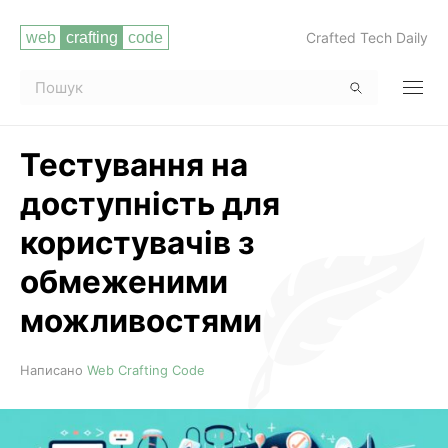
Crafted Tech Daily
Тестування на
доступність для
користувачів з
обмеженими
можливостями
Читати повністю
Написано
Web Crafting Code