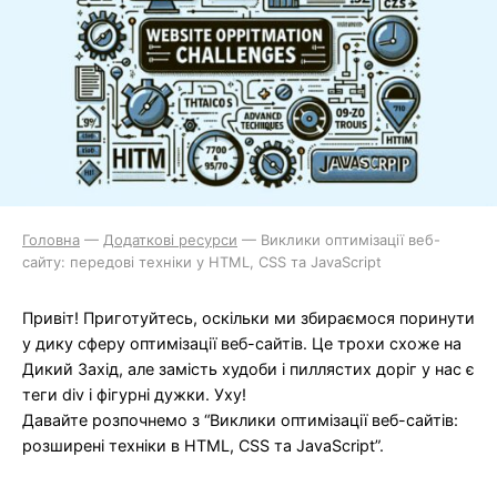
Головна
—
Додаткові ресурси
—
Виклики оптимізації веб-
сайту: передові техніки у HTML, CSS та JavaScript
Привіт! Приготуйтесь, оскільки ми збираємося поринути
у дику сферу оптимізації веб-сайтів. Це трохи схоже на
Дикий Захід, але замість худоби і пиллястих доріг у нас є
теги div і фігурні дужки. Уху!
Давайте розпочнемо з “Виклики оптимізації веб-сайтів:
розширені техніки в HTML, CSS та JavaScript”.