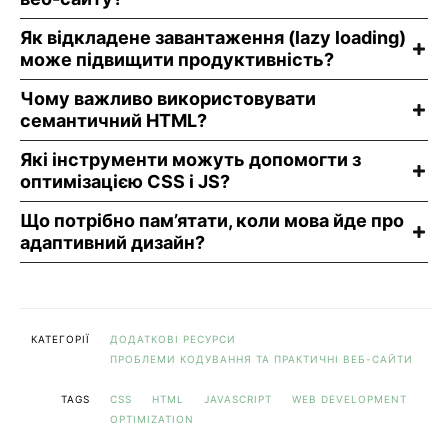
Як відкладене завантаження (lazy loading)
може підвищити продуктивність?
Чому важливо використовувати
семантичний HTML?
Які інструменти можуть допомогти з
оптимізацією CSS і JS?
Що потрібно пам’ятати, коли мова йде про
адаптивний дизайн?
КАТЕГОРІЇ
ДОДАТКОВІ РЕСУРСИ
ПРОБЛЕМИ КОДУВАННЯ ТА ПРАКТИЧНІ ВЕБ-САЙТИ
TAGS
CSS
HTML
JAVASCRIPT
WEB DEVELOPMENT
OPTIMIZATION