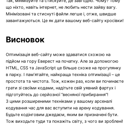
Так, мінімізуйте та стискуйте, де завгодно. Чому? Тому
що ніхто, навіть інтернет, не любить нести зайву вагу.
Мінімізовані та стиснуті файли легше і, отже, швидше
завантажуються. Це як дати вашому веб-сайту кросівки!
Висновок
Оптимізація веб-сайту може здаватися схожою на
підйом на гору Еверест на початку. Але за допомогою
HTML, CSS та JavaScript це більше схоже на прогулянку
в парку. І пам’ятайте, найкраща техніка оптимізації – це
простота та чистота. Тож, кожен раз, коли ви починаєте
грати зі своїми кодами, надітьте свій уявний фартух і
підготуйтесь до серйозної “весняної прибирання”!
З цими розширеними техніками у вашому арсеналі
кодування час для вас вступити на арену кодування.
Будьте кодінговим джедаєм, яким ви призначені бути.
Тож виходьте туди та покажіть світу, з чого ви зроблені!