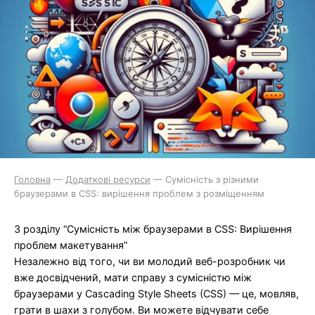
Головна
—
Додаткові ресурси
—
Сумісність з різними
браузерами в CSS: вирішення проблем з розміщенням
З розділу “Сумісність між браузерами в CSS: Вирішення
проблем макетування”
Незалежно від того, чи ви молодий веб-розробник чи
вже досвідчений, мати справу з сумісністю між
браузерами у Cascading Style Sheets (CSS) — це, мовляв,
грати в шахи з голубом. Ви можете відчувати себе