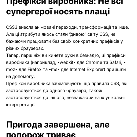
Префікси виробника: Не всі
супергерої носять плащі
CSS3 внесла анімовані переходи, трансформації та інше.
Але ці атрибути якось стали “дивою” світу CSS, не
бажаючи працювати без своїх конкретних префіксів у
різних браузерах.
Тепер, перш ніж ви кинете руки в безнадію, ці префікси
виробника (наприклад, -webkit- для Chrome та Safari, -
moz- для Firefox та -ms- для Internet Explorer) прийшли
на допомогу.
Префікси виробника забезпечують, що правила CSS, які
застосовуються до одного браузера, також
застосовуються до іншого, незважаючи на їх унікальні
інтерпретації.
Пригода завершена, але
подорож триває