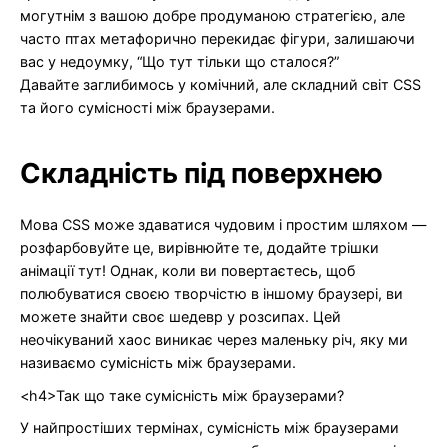
могутнім з вашою добре продуманою стратегією, але
часто птах метафорично перекидає фігури, залишаючи
вас у недоумку, “Що тут тільки що сталося?”
Давайте заглибимось у комічний, але складний світ CSS
та його сумісності між браузерами.
Складність під поверхнею
Мова CSS може здаватися чудовим і простим шляхом —
розфарбовуйте це, вирівнюйте те, додайте трішки
анімації тут! Однак, коли ви повертаєтесь, щоб
полюбуватися своєю творчістю в іншому браузері, ви
можете знайти своє шедевр у розсипах. Цей
неочікуваний хаос виникає через маленьку річ, яку ми
називаємо сумісність між браузерами.
<h4>Так що таке сумісність між браузерами?
У найпростіших термінах, сумісність між браузерами