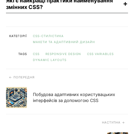
Які є найкращі практики найменування
змінних CSS?
КАТЕГОРІЇ
CSS-СТИЛІСТИКА
МАКЕТИ ТА АДАПТИВНИЙ ДИЗАЙН
TAGS
CSS
RESPONSIVE DESIGN
CSS VARIABLES
DYNAMIC LAYOUTS
ПОПЕРЕДНЯ
Побудова адаптивних користувацьких
інтерфейсів за допомогою CSS
НАСТУПНА