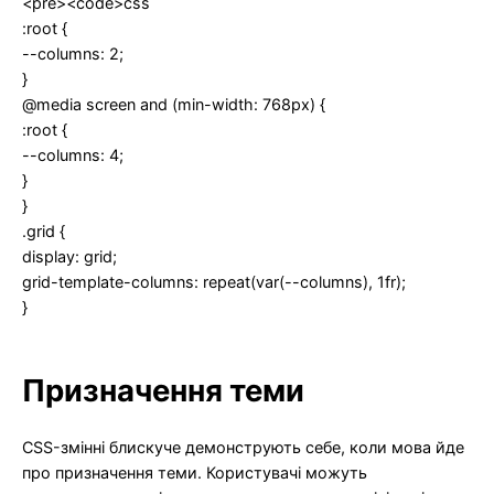
<pre><code>css
:root {
--columns: 2;
}
@media screen and (min-width: 768px) {
:root {
--columns: 4;
}
}
.grid {
display: grid;
grid-template-columns: repeat(var(--columns), 1fr);
}
Призначення теми
CSS-змінні блискуче демонструють себе, коли мова йде
про призначення теми. Користувачі можуть