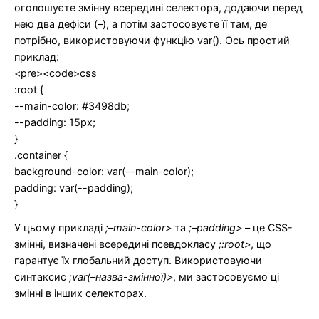
оголошуєте змінну всередині селектора, додаючи перед
нею два дефіси (–), а потім застосовуєте її там, де
потрібно, використовуючи функцію var(). Ось простий
приклад:
<pre><code>css
:root {
--main-color: #3498db;
--padding: 15px;
}
.container {
background-color: var(--main-color);
padding: var(--padding);
}
У цьому прикладі
;–main-color>
та
;–padding>
– це CSS-
змінні, визначені всередині псевдокласу
;:root>
, що
гарантує їх глобальний доступ. Використовуючи
синтаксис
;var(–назва-змінної)>
, ми застосовуємо ці
змінні в інших селекторах.