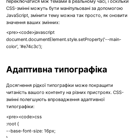
переключатися між темами в реальному часі, і оскільки
CSS-змінні можуть бути маніпульовані за допомогою
JavaScript, змінити тему можна так просто, як оновити
значення ваших змінних:
<pre><code>javascript
document.documentElement.style.setProperty('--main-
color', '#e74c3c');
Адаптивна типографіка
Досягнення рідкої типографіки може покращити
читаність вашого контенту на різних пристроях. CSS-
змінні полегшують впровадження адаптивної
типографіки:
<pre><code>css
:root {
--base-font-size: 16px;
}