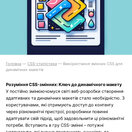
Головна
—
CSS-стилістика
—
Використання змінних CSS для
динамічних макетів
Розуміння CSS-змінних: Ключ до динамічного макету
У постійно змінюючомуся світі веб-розробки створення
адаптивних та динамічних макетів стало необхідністю. З
користувачами, які отримують доступ до контенту
через різноманітні пристрої, розробники повинні
адаптувати свій підхід, щоб задовольнити ці різноманітні
потреби. Вступають в гру CSS-змінні – потужні
інструменти, які значно покращують гнучкість та