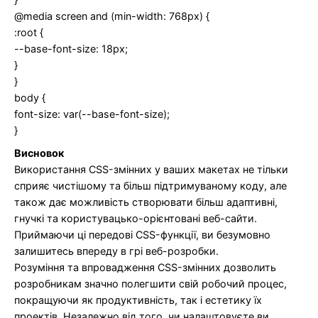
@media screen and (min-width: 768px) {
:root {
--base-font-size: 18px;
}
}
body {
font-size: var(--base-font-size);
}
Висновок
Використання CSS-змінних у ваших макетах не тільки
сприяє чистішому та більш підтримуваному коду, але
також дає можливість створювати більш адаптивні,
гнучкі та користувацько-орієнтовані веб-сайти.
Приймаючи ці передові CSS-функції, ви безумовно
залишитесь впереду в грі веб-розробки.
Розуміння та впровадження CSS-змінних дозволить
розробникам значно полегшити свій робочий процес,
покращуючи як продуктивність, так і естетику їх
проектів. Незалежно від того, чи налаштовуєте ви