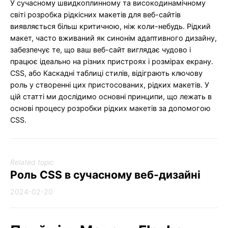
У сучасному швидкоплинному та високодинамічному
світі розробка рідкісних макетів для веб-сайтів
виявляється більш критичною, ніж коли-небудь. Рідкий
макет, часто вживаний як синонім адаптивного дизайну,
забезпечує те, що ваш веб-сайт виглядає чудово і
працює ідеально на різних пристроях і розмірах екрану.
CSS, або Каскадні таблиці стилів, відіграють ключову
роль у створенні цих пристосованих, рідких макетів. У
цій статті ми дослідимо основні принципи, що лежать в
основі процесу розробки рідких макетів за допомогою
CSS.
Related topic
Роль CSS в сучасному веб-дизайні
2024-02-20