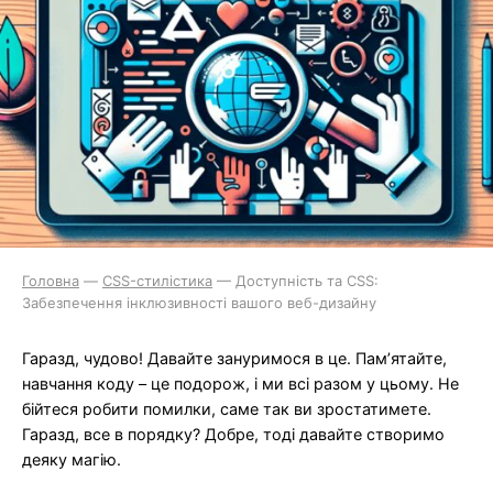
Головна
—
CSS-стилістика
—
Доступність та CSS:
Забезпечення інклюзивності вашого веб-дизайну
Гаразд, чудово! Давайте зануримося в це. Пам’ятайте,
навчання коду – це подорож, і ми всі разом у цьому. Не
бійтеся робити помилки, саме так ви зростатимете.
Гаразд, все в порядку? Добре, тоді давайте створимо
деяку магію.