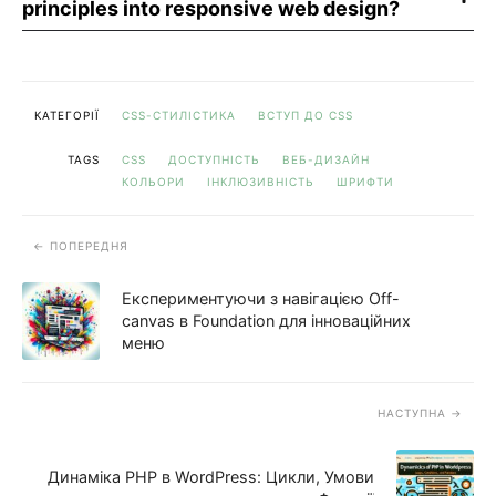
principles into responsive web design?
КАТЕГОРІЇ
CSS-СТИЛІСТИКА
ВСТУП ДО CSS
TAGS
CSS
ДОСТУПНІСТЬ
ВЕБ-ДИЗАЙН
КОЛЬОРИ
ІНКЛЮЗИВНІСТЬ
ШРИФТИ
ПОПЕРЕДНЯ
Експериментуючи з навігацією Off-
canvas в Foundation для інноваційних
меню
НАСТУПНА
Динаміка PHP в WordPress: Цикли, Умови