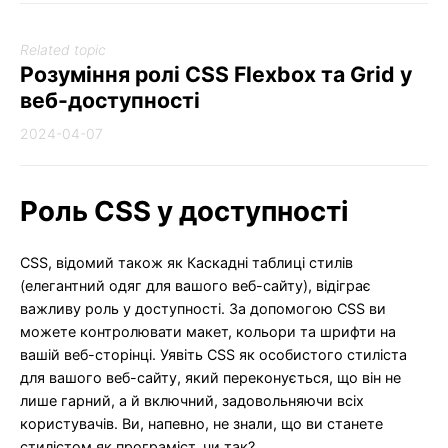
Related topic
Розуміння ролі CSS Flexbox та Grid у
веб-доступності
2024-04-07
Роль CSS у доступності
CSS, відомий також як Каскадні таблиці стилів
(елегантний одяг для вашого веб-сайту), відіграє
важливу роль у доступності. За допомогою CSS ви
можете контролювати макет, кольори та шрифти на
вашій веб-сторінці. Уявіть CSS як особистого стиліста
для вашого веб-сайту, який переконується, що він не
лише гарний, а й включний, задовольняючи всіх
користувачів. Ви, напевно, не знали, що ви станете
стилістом як програміст, чи так?